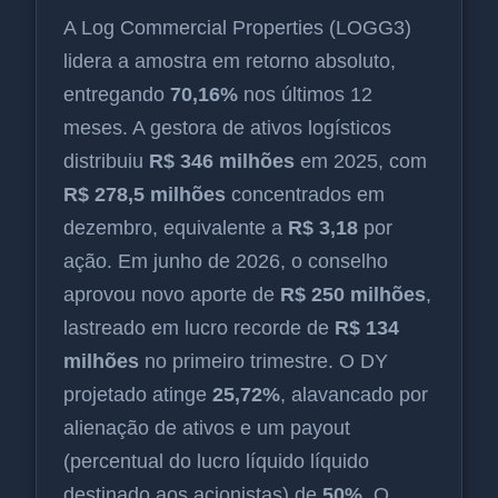
A Log Commercial Properties (LOGG3)
lidera a amostra em retorno absoluto,
entregando
70,16%
nos últimos 12
meses. A gestora de ativos logísticos
distribuiu
R$ 346 milhões
em 2025, com
R$ 278,5 milhões
concentrados em
dezembro, equivalente a
R$ 3,18
por
ação. Em junho de 2026, o conselho
aprovou novo aporte de
R$ 250 milhões
,
lastreado em lucro recorde de
R$ 134
milhões
no primeiro trimestre. O DY
projetado atinge
25,72%
, alavancado por
alienação de ativos e um payout
(percentual do lucro líquido líquido
destinado aos acionistas) de
50%
. O