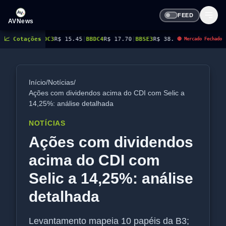
FEED
AVNews
C3
📈 Cotações
R$ 15.45
|
BBDC4
R$ 17.70
|
BBSE3
R$ 38.97
|
BEES3
R$ 8.77
|
BEES4
R$ 9.03
🔴 Mercado Fechado
Início
/
Notícias
/
Ações com dividendos acima do CDI com Selic a
14,25%: análise detalhada
NOTÍCIAS
Ações com dividendos
acima do CDI com
Selic a 14,25%: análise
detalhada
Levantamento mapeia 10 papéis da B3;