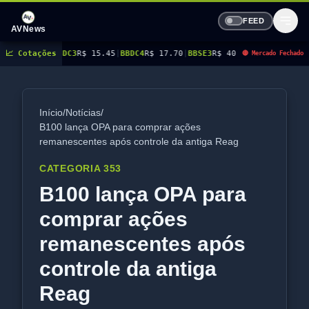
FEED
AVNews
DC3
📈 Cotações
R$ 15.45
|
BBDC4
R$ 17.70
|
BBSE3
R$ 40.96
|
BEES3
R$ 8.77
|
BEES4
R$ 9.0
🔴 Mercado Fechado
Início
/
Notícias
/
B100 lança OPA para comprar ações
remanescentes após controle da antiga Reag
CATEGORIA 353
B100 lança OPA para
comprar ações
remanescentes após
controle da antiga
Reag