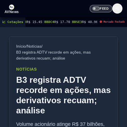
FEED
AVNews
DC3
📈 Cotações
R$ 15.45
|
BBDC4
R$ 17.70
|
BBSE3
R$ 40.96
|
BEES3
R$ 8.77
|
BEES4
R$ 9.0
🔴 Mercado Fechado
Início
/
Notícias
/
B3 registra ADTV recorde em ações, mas
derivativos recuam; análise
NOTÍCIAS
B3 registra ADTV
recorde em ações, mas
derivativos recuam;
análise
Volume acionário atinge R$ 37 bilhões,