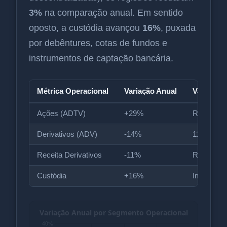
3%
na comparação anual. Em sentido
oposto, a custódia avançou
16%
, puxada
por debêntures, cotas de fundos e
instrumentos de captação bancária.
Métrica Operacional
Variação Anual
Valor Abs
Ações (ADTV)
+29%
R$ 37 bil
Derivativos (ADV)
-14%
11 milhões
Receita Derivativos
-11%
R$ 257 mi
Custódia
+16%
Impulsion