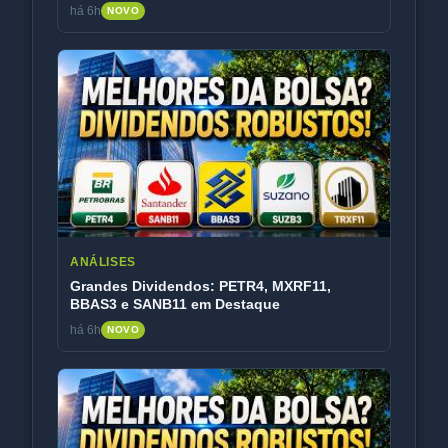
em Foco
há 6h
NOVO
ANÁLISES
Grandes Dividendos: PETR4, MXRF11,
BBAS3 e SANB11 em Destaque
há 6h
NOVO