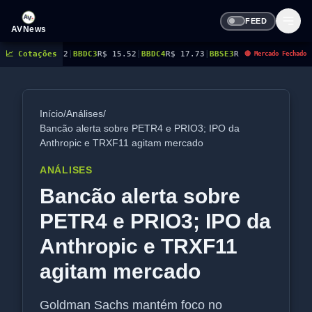
FEED
AVNews
20.72
📈 Cotações
|
BBDC3
R$ 15.52
|
BBDC4
R$ 17.73
|
BBSE3
R$ 41.40
|
BEES3
R$ 8.96
|
BEE
🔴 Mercado Fechado
Início
/
Análises
/
Bancão alerta sobre PETR4 e PRIO3; IPO da
Anthropic e TRXF11 agitam mercado
ANÁLISES
Bancão alerta sobre
PETR4 e PRIO3; IPO da
Anthropic e TRXF11
agitam mercado
Goldman Sachs mantém foco no