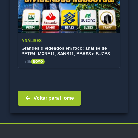
ANÁLISES
Grandes dividendos em foco: análise de
PETR4, MXRF11, SANB11, BBAS3 e SUZB3
há 6h
NOVO
Voltar para Home