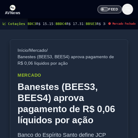
FEED
AVNews
5
|
📈 Cotações
BBDC3
R$ 15.15
|
BBDC4
R$ 17.31
|
BBSE3
R$ 38.38
|
BEES3
R$ 8.78
|
BEES4
R$
🔴 Mercado Fechado
Início
/
Mercado
/
Banestes (BEES3, BEES4) aprova pagamento de
R$ 0,06 líquidos por ação
MERCADO
Banestes (BEES3,
BEES4) aprova
pagamento de R$ 0,06
líquidos por ação
Banco do Espírito Santo define JCP