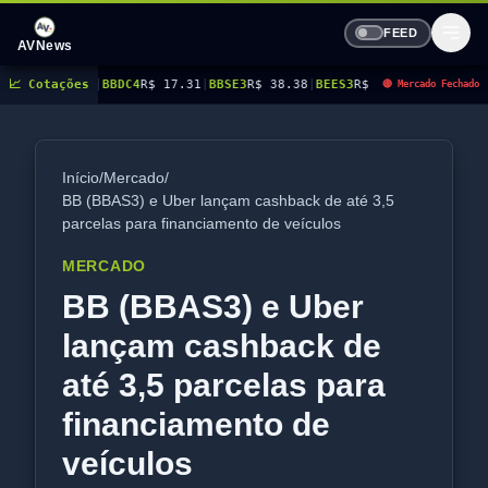
FEED
AVNews
5
|
BBDC4
📈 Cotações
R$ 17.31
|
BBSE3
R$ 38.38
|
BEES3
R$ 8.78
|
BEES4
R$ 9.16
|
BMGB4
R$ 
🔴 Mercado Fechado
Início
/
Mercado
/
BB (BBAS3) e Uber lançam cashback de até 3,5
parcelas para financiamento de veículos
MERCADO
BB (BBAS3) e Uber
lançam cashback de
até 3,5 parcelas para
financiamento de
veículos