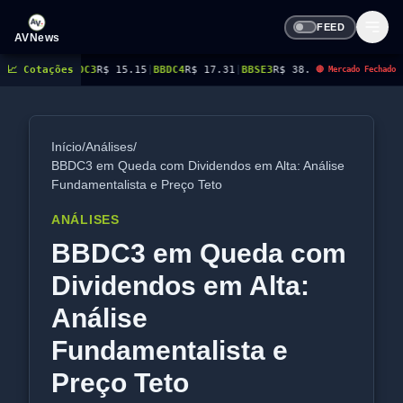
FEED
AVNews
|
BBDC3
📈 Cotações
R$ 15.15
|
BBDC4
R$ 17.31
|
BBSE3
R$ 38.38
|
BEES3
R$ 8.78
|
BEES4
R$ 
🔴 Mercado Fechado
Início
/
Análises
/
BBDC3 em Queda com Dividendos em Alta: Análise
Fundamentalista e Preço Teto
ANÁLISES
BBDC3 em Queda com
Dividendos em Alta:
Análise
Fundamentalista e
Preço Teto