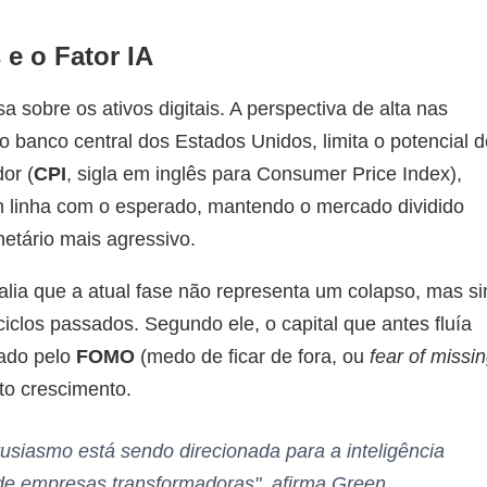
e o Fator IA
 sobre os ativos digitais. A perspectiva de alta nas
 o banco central dos Estados Unidos, limita o potencial 
or (
CPI
, sigla em inglês para Consumer Price Index),
 linha com o esperado, mantendo o mercado dividido
tário mais agressivo.
alia que a atual fase não representa um colapso, mas s
clos passados. Segundo ele, o capital que antes fluía
ado pelo
FOMO
(medo de ficar de fora, ou
fear of missi
lto crescimento.
tusiasmo está sendo direcionada para a inteligência
o de empresas transformadoras", afirma Green.