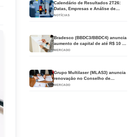
Calendário de Resultados 2T26:
Datas, Empresas e Análise de
Impacto
NOTÍCIAS
Bradesco (BBDC3/BBDC4) anuncia
aumento de capital de até R$ 10 bi
e antecipa JCP
MERCADO
Grupo Multilaser (MLAS3) anuncia
renovação no Conselho de
Administração
MERCADO