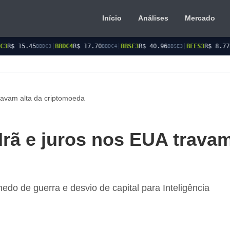
Início
Análises
Mercado
|
BBDC4
R$ 17.70
|
BBSE3
R$ 40.96
|
BEES3
R$ 8.77
|
BEES4
R$ 9
BBDC4
BBSE3
BEES3
travam alta da criptomoeda
Irã e juros nos EUA trava
edo de guerra e desvio de capital para Inteligência