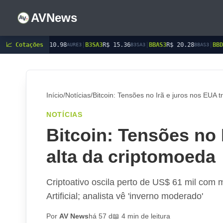
AVNews
10.98
📈 Cotações
|
B3SA3
R$ 15.36
|
BBAS3
R$ 20.28
|
BBDC3
R$ 15.45
AURE3
B3SA3
BBAS3
BBDC3
Início
/
Notícias
/
Bitcoin: Tensões no Irã e juros nos EUA 
NOTÍCIAS
Bitcoin: Tensões no 
alta da criptomoeda
Criptoativo oscila perto de US$ 61 mil com m
Artificial; analista vê 'inverno moderado'
Por
AV News
há 57 d
📖 4 min de leitura