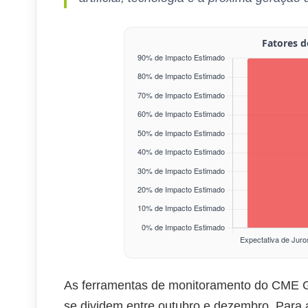
As ferramentas de monitoramento do CME G
se dividem entre outubro e dezembro. Para 