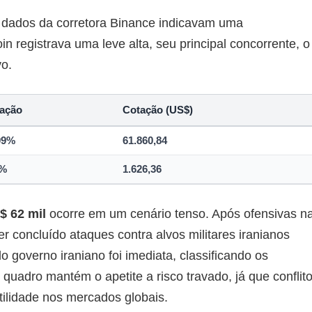
os dados da corretora Binance indicavam uma
n registrava uma leve alta, seu principal concorrente, o
o.
iação
Cotação (US$)
09%
61.860,84
3%
1.626,36
$ 62 mil
ocorre em um cenário tenso. Após ofensivas n
er concluído ataques contra alvos militares iranianos
 governo iraniano foi imediata, classificando os
uadro mantém o apetite a risco travado, já que conflit
tilidade nos mercados globais.