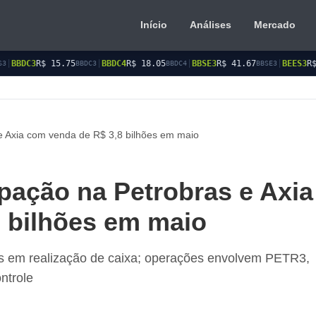
Início
Análises
Mercado
|
BBDC4
R$ 18.05
|
BBSE3
R$ 41.67
|
BEES3
R$ 8.94
|
BEES4
R
DC3
BBDC4
BBSE3
BEES3
e Axia com venda de R$ 3,8 bilhões em maio
pação na Petrobras e Axia
 bilhões em maio
os em realização de caixa; operações envolvem PETR3,
ntrole