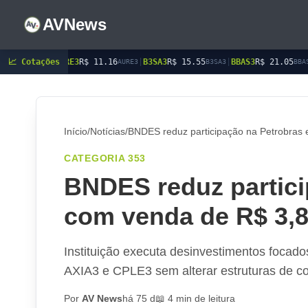
AVNews
R$ 11.16
📈 Cotações
|
B3SA3
R$ 15.55
|
BBAS3
R$ 21.05
|
BBDC3
R$ 15.75
AURE3
B3SA3
BBAS3
BB
Início
/
Notícias
/
BNDES reduz participação na Petrobras 
CATEGORIA 353
BNDES reduz partici
com venda de R$ 3,8
Instituição executa desinvestimentos focad
AXIA3 e CPLE3 sem alterar estruturas de co
Por
AV News
há 75 d
📖 4 min de leitura