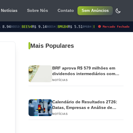
Notícias
Sobre Nós
Contato
Sem Anúncios
$ 9.14
|
BMGB4
R$ 5.51
|
BRAP4
R$ 22.00
|
BRSR3
R$ 17.70
🔴 Mercado Fechado
BEES4
BMGB4
BRAP4
BRSR3
Mais Populares
BRF aprova R$ 579 milhões em
dividendos intermediários com
pagamento em 2026
NOTÍCIAS
Calendário de Resultados 2T26:
Datas, Empresas e Análise de
Impacto
NOTÍCIAS