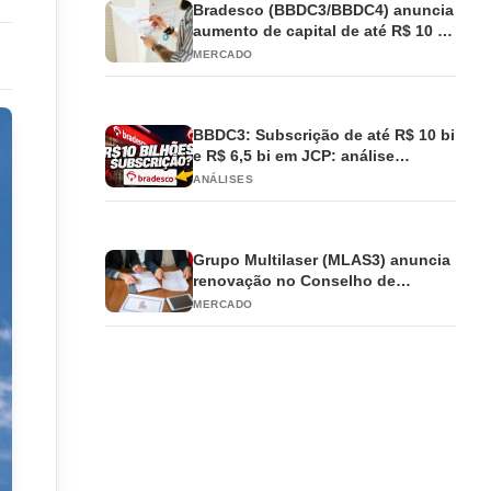
Bradesco (BBDC3/BBDC4) anuncia
aumento de capital de até R$ 10 bi
e antecipa JCP
MERCADO
BBDC3: Subscrição de até R$ 10 bi
e R$ 6,5 bi em JCP: análise
completa
ANÁLISES
Grupo Multilaser (MLAS3) anuncia
renovação no Conselho de
Administração
MERCADO