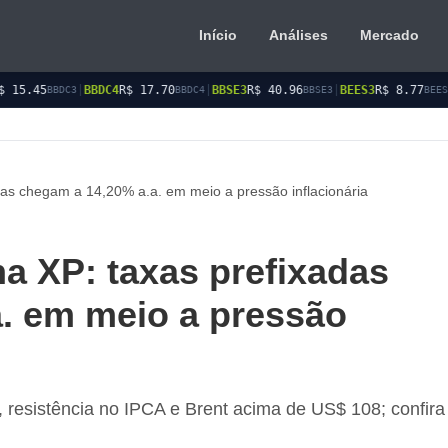
Início
Análises
Mercado
4
R$ 17.70
|
BBSE3
R$ 40.96
|
BEES3
R$ 8.77
|
BEES4
R$ 9.03
BBDC4
BBSE3
BEES3
BE
as chegam a 14,20% a.a. em meio a pressão inflacionária
a XP: taxas prefixadas
. em meio a pressão
ic, resistência no IPCA e Brent acima de US$ 108; confira