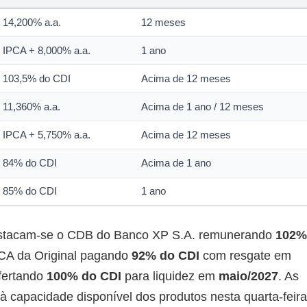
14,200% a.a.
12 meses
IPCA + 8,000% a.a.
1 ano
103,5% do CDI
Acima de 12 meses
11,360% a.a.
Acima de 1 ano / 12 meses
IPCA + 5,750% a.a.
Acima de 12 meses
84% do CDI
Acima de 1 ano
85% do CDI
1 ano
 destacam-se o CDB do Banco XP S.A. remunerando
102%
LCA da Original pagando
92% do CDI
com resgate em
fertando
100% do CDI
para liquidez em
maio/2027
. As
à capacidade disponível dos produtos nesta quarta-feira