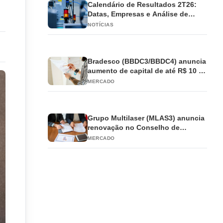
Calendário de Resultados 2T26:
Datas, Empresas e Análise de
Impacto
NOTÍCIAS
Bradesco (BBDC3/BBDC4) anuncia
aumento de capital de até R$ 10 bi
e antecipa JCP
MERCADO
Grupo Multilaser (MLAS3) anuncia
renovação no Conselho de
Administração
MERCADO