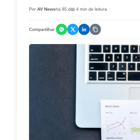
Por
AV News
há 85 d
📖 4 min de leitura
Compartilhar: