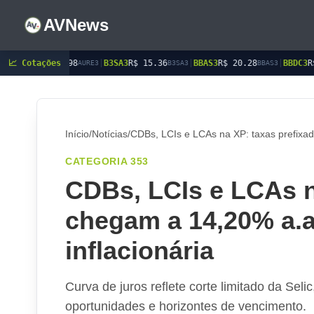
AVNews
📈 Cotações
|
B3SA3
R$ 15.36
|
BBAS3
R$ 20.28
|
BBDC3
R$ 15.45
|
BBDC
AURE3
B3SA3
BBAS3
BBDC3
Início
/
Notícias
/
CDBs, LCIs e LCAs na XP: taxas prefixad
CATEGORIA 353
CDBs, LCIs e LCAs n
chegam a 14,20% a.a
inflacionária
Curva de juros reflete corte limitado da Sel
oportunidades e horizontes de vencimento.