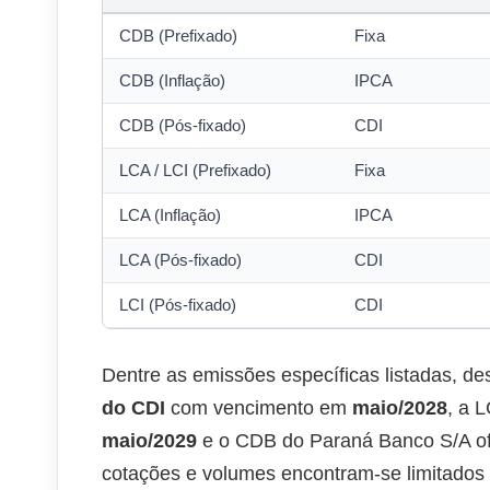
CDB (Prefixado)
Fixa
CDB (Inflação)
IPCA
CDB (Pós-fixado)
CDI
LCA / LCI (Prefixado)
Fixa
LCA (Inflação)
IPCA
LCA (Pós-fixado)
CDI
LCI (Pós-fixado)
CDI
Dentre as emissões específicas listadas,
do CDI
com vencimento em
maio/2028
, a 
maio/2029
e o CDB do Paraná Banco S/A o
cotações e volumes encontram-se limitados 