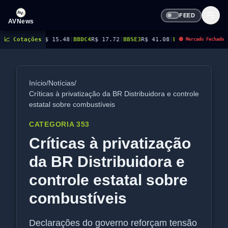
FEED
AVNews
3
R$ 15.48
📈 Cotações
|
BBDC4
R$ 17.72
|
BBSE3
R$ 41.08
|
BEES3
R$ 8.77
|
BEES4
R$ 9.03
|
🔴 Mercado Fechado
Início
/
Notícias
/
Críticas à privatização da BR Distribuidora e controle
estatal sobre combustíveis
CATEGORIA 353
Críticas à privatização
da BR Distribuidora e
controle estatal sobre
combustíveis
Declarações do governo reforçam tensão