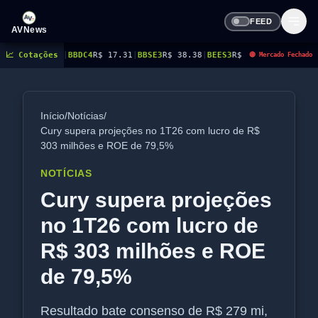
FEED
AVNews
C4
📈 Cotações
R$ 17.31
|
BBSE3
R$ 38.38
|
BEES3
R$ 8.78
|
BEES4
R$ 9.16
|
BMGB4
R$ 5.21
|
🔴 Mercado Fechado
Início
/
Notícias
/
Cury supera projeções no 1T26 com lucro de R$
303 milhões e ROE de 79,5%
NOTÍCIAS
Cury supera projeções
no 1T26 com lucro de
R$ 303 milhões e ROE
de 79,5%
Resultado bate consenso de R$ 279 mi,