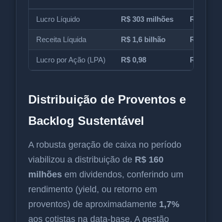
Lucro Líquido
R$ 303 milhões
R$ 279 m
Receita Líquida
R$ 1,6 bilhão
R$ 1,5 bi
Lucro por Ação (LPA)
R$ 0,98
R$ 0,91 
Distribuição de Proventos e
Backlog Sustentável
A robusta geração de caixa no período
viabilizou a distribuição de
R$ 160
milhões
em dividendos, conferindo um
rendimento (yield, ou retorno em
proventos) de aproximadamente
1,7%
aos cotistas na data-base. A gestão