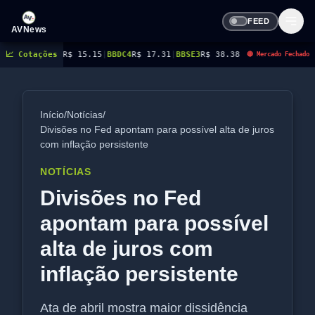
FEED
AVNews
R$ 15.15
📈 Cotações
|
BBDC4
R$ 17.31
|
BBSE3
R$ 38.38
|
BEES3
R$ 8.78
|
BEES4
R$ 9.16
|
B
🔴 Mercado Fechado
Início
/
Notícias
/
Divisões no Fed apontam para possível alta de juros
com inflação persistente
NOTÍCIAS
Divisões no Fed
apontam para possível
alta de juros com
inflação persistente
Ata de abril mostra maior dissidência