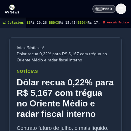
FEED
AVNews
3
R$ 20.28
📈 Cotações
|
BBDC3
R$ 15.45
|
BBDC4
R$ 17.70
|
BBSE3
R$ 40.96
|
BEES3
R$ 8.77
🔴 Mercado Fechado
Início
/
Notícias
/
Dólar recua 0,22% para R$ 5,167 com trégua no
Oriente Médio e radar fiscal interno
NOTÍCIAS
Dólar recua 0,22% para
R$ 5,167 com trégua
no Oriente Médio e
radar fiscal interno
Contrato futuro de julho, o mais líquido,