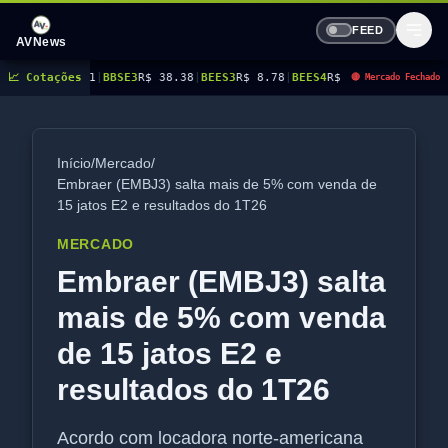
FEED
AVNews
1
|
📈 Cotações
BBSE3
R$ 38.38
|
BEES3
R$ 8.78
|
BEES4
R$ 9.16
|
BMGB4
R$ 5.21
|
BRAP4
R$ 2
🔴 Mercado Fechado
Início
/
Mercado
/
Embraer (EMBJ3) salta mais de 5% com venda de
15 jatos E2 e resultados do 1T26
MERCADO
Embraer (EMBJ3) salta
mais de 5% com venda
de 15 jatos E2 e
resultados do 1T26
Acordo com locadora norte-americana