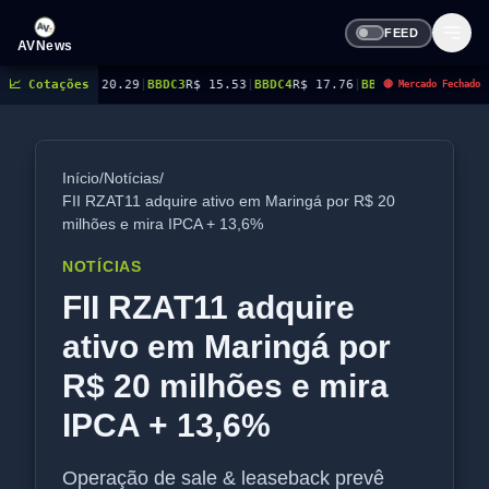
FEED
AVNews
$ 20.29
📈 Cotações
|
BBDC3
R$ 15.53
|
BBDC4
R$ 17.76
|
BBSE3
R$ 41.10
|
BEES3
R$ 8.77
|
B
🔴 Mercado Fechado
Início
/
Notícias
/
FII RZAT11 adquire ativo em Maringá por R$ 20
milhões e mira IPCA + 13,6%
NOTÍCIAS
FII RZAT11 adquire
ativo em Maringá por
R$ 20 milhões e mira
IPCA + 13,6%
Operação de sale & leaseback prevê