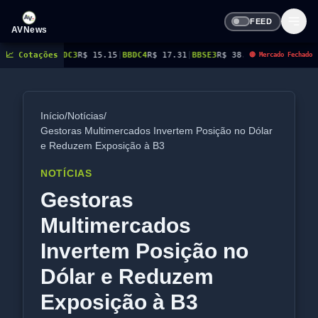
FEED
AVNews
C3
📈 Cotações
R$ 15.15
|
BBDC4
R$ 17.31
|
BBSE3
R$ 38.38
|
BEES3
R$ 8.78
|
BEES4
R$ 9.16
🔴 Mercado Fechado
Início
/
Notícias
/
Gestoras Multimercados Invertem Posição no Dólar
e Reduzem Exposição à B3
NOTÍCIAS
Gestoras
Multimercados
Invertem Posição no
Dólar e Reduzem
Exposição à B3