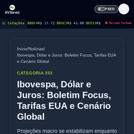
FEED
AVNews
$ 17.72
📈 Cotações
|
BBSE3
R$ 41.08
|
BEES3
R$ 8.77
|
BEES4
R$ 9.03
|
BMGB4
R$ 5.49
|
BRA
🔴 Mercado Fechado
Início
/
Notícias
/
Ibovespa, Dólar e Juros: Boletim Focus, Tarifas EUA
e Cenário Global
CATEGORIA 353
Ibovespa, Dólar e
Juros: Boletim Focus,
Tarifas EUA e Cenário
Global
Projeções macro se estabilizam enquanto