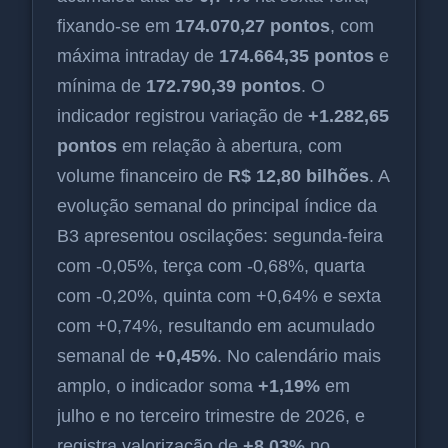
fixando-se em
174.070,27 pontos
, com
máxima intraday de
174.664,35 pontos
e
mínima de
172.790,39 pontos
. O
indicador registrou variação de
+1.282,65
pontos
em relação à abertura, com
volume financeiro de
R$ 12,80 bilhões
. A
evolução semanal do principal índice da
B3 apresentou oscilações: segunda-feira
com -0,05%, terça com -0,68%, quarta
com -0,20%, quinta com +0,64% e sexta
com +0,74%, resultando em acumulado
semanal de
+0,45%
. No calendário mais
amplo, o indicador soma
+1,19%
em
julho e no terceiro trimestre de 2026, e
registra valorização de
+8,03%
no