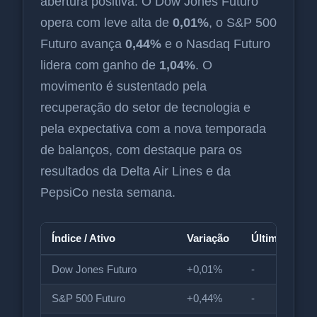
abertura positiva. O Dow Jones Futuro
opera com leve alta de
0,01%
, o S&P 500
Futuro avança
0,44%
e o Nasdaq Futuro
lidera com ganho de
1,04%
. O
movimento é sustentado pela
recuperação do setor de tecnologia e
pela expectativa com a nova temporada
de balanços, com destaque para os
resultados da Delta Air Lines e da
PepsiCo nesta semana.
Índice / Ativo
Variação
Última Cotaç
Dow Jones Futuro
+0,01%
-
S&P 500 Futuro
+0,44%
-