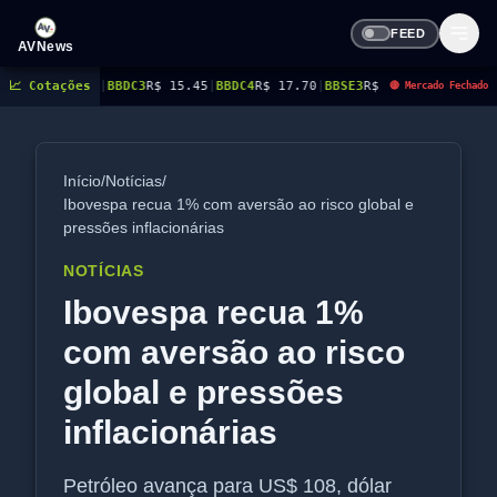
FEED
AVNews
BBDC3
📈 Cotações
R$ 15.45
|
BBDC4
R$ 17.70
|
BBSE3
R$ 40.96
|
BEES3
R$ 8.77
|
BEES4
R$ 9
🔴 Mercado Fechado
Início
/
Notícias
/
Ibovespa recua 1% com aversão ao risco global e
pressões inflacionárias
NOTÍCIAS
Ibovespa recua 1%
com aversão ao risco
global e pressões
inflacionárias
Petróleo avança para US$ 108, dólar