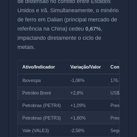
de distensão no conflito entre Estados
Unidos e Irã. Simultaneamente, o minério
de ferro em Dalian (principal mercado de
referência na China) cedeu
0,67%
,
impactando diretamente o ciclo de
metais.
Ativo/Indicador
Variação/Valor
Contexto
Ibovespa
-1,06%
176.466,36 p
Petróleo Brent
+2,8%
US$ 108,70/ba
Petrobras (PETR4)
+1,09%
Pressão posit
Petrobras (PETR3)
+1,60%
Pressão posit
Vale (VALE3)
-2,58%
Seguiu queda