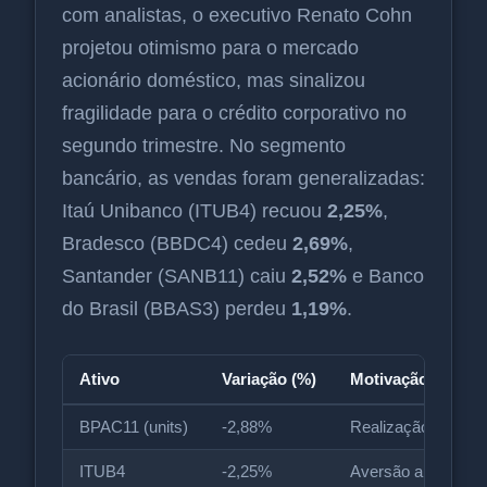
com analistas, o executivo Renato Cohn
projetou otimismo para o mercado
acionário doméstico, mas sinalizou
fragilidade para o crédito corporativo no
segundo trimestre. No segmento
bancário, as vendas foram generalizadas:
Itaú Unibanco (ITUB4) recuou
2,25%
,
Bradesco (BBDC4) cedeu
2,69%
,
Santander (SANB11) caiu
2,52%
e Banco
do Brasil (BBAS3) perdeu
1,19%
.
Ativo
Variação (%)
Motivação Princip
BPAC11 (units)
-2,88%
Realização pós-ba
ITUB4
-2,25%
Aversão a juros