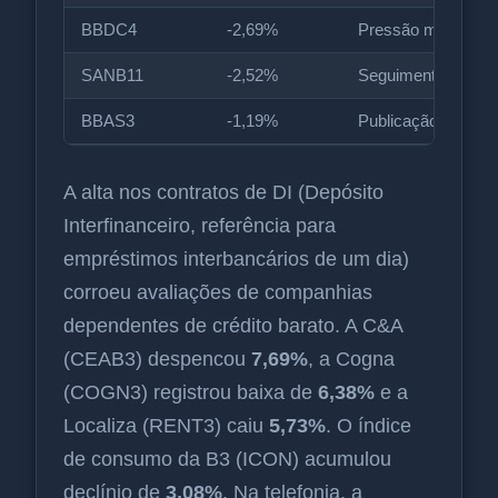
BBDC4
-2,69%
Pressão macro
SANB11
-2,52%
Seguimento bancár
BBAS3
-1,19%
Publicação iminent
A alta nos contratos de DI (Depósito
Interfinanceiro, referência para
empréstimos interbancários de um dia)
corroeu avaliações de companhias
dependentes de crédito barato. A C&A
(CEAB3) despencou
7,69%
, a Cogna
(COGN3) registrou baixa de
6,38%
e a
Localiza (RENT3) caiu
5,73%
. O índice
de consumo da B3 (ICON) acumulou
declínio de
3,08%
. Na telefonia, a