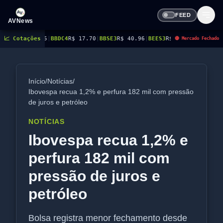
FEED
AVNews
DC4
📈 Cotações
R$ 17.70
|
BBSE3
R$ 40.96
|
BEES3
R$ 8.77
|
BEES4
R$ 9.03
|
BMGB4
R$ 5.43
🔴 Mercado Fechado
Início
/
Notícias
/
Ibovespa recua 1,2% e perfura 182 mil com pressão
de juros e petróleo
NOTÍCIAS
Ibovespa recua 1,2% e
perfura 182 mil com
pressão de juros e
petróleo
Bolsa registra menor fechamento desde