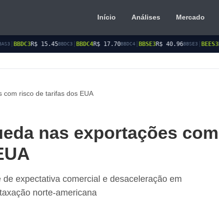
Início
Análises
Mercado
5
|
BBDC4
R$ 17.70
|
BBSE3
R$ 40.96
|
BEES3
R$ 8.77
|
BEE
BBDC3
BBDC4
BBSE3
BEES3
s com risco de tarifas dos EUA
queda nas exportações com
 EUA
 de expectativa comercial e desaceleração em
 taxação norte-americana