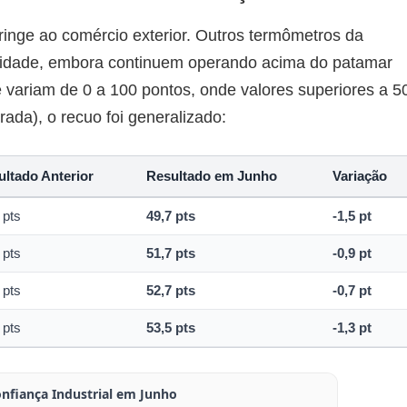
tringe ao comércio exterior. Outros termômetros da
nsidade, embora continuem operando acima do patamar
e variam de 0 a 100 pontos, onde valores superiores a 5
rada), o recuo foi generalizado:
ultado Anterior
Resultado em Junho
Variação
 pts
49,7 pts
-1,5 pt
 pts
51,7 pts
-0,9 pt
 pts
52,7 pts
-0,7 pt
 pts
53,5 pts
-1,3 pt