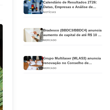
Calendário de Resultados 2T26:
Datas, Empresas e Análise de
Impacto
NOTÍCIAS
Bradesco (BBDC3/BBDC4) anuncia
aumento de capital de até R$ 10 bi
e antecipa JCP
MERCADO
Grupo Multilaser (MLAS3) anuncia
renovação no Conselho de
Administração
MERCADO