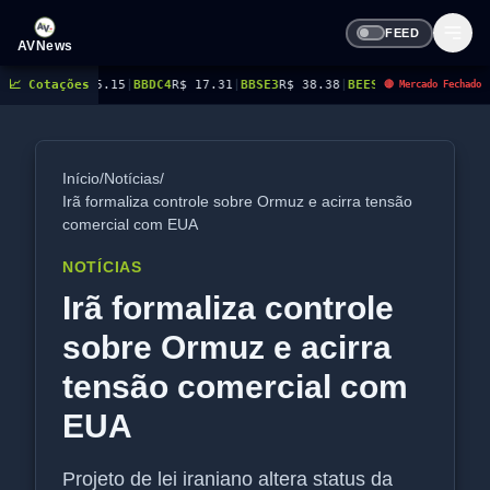
FEED
AVNews
 15.15
📈 Cotações
|
BBDC4
R$ 17.31
|
BBSE3
R$ 38.38
|
BEES3
R$ 8.78
|
BEES4
R$ 9.16
|
BMG
🔴 Mercado Fechado
Início
/
Notícias
/
Irã formaliza controle sobre Ormuz e acirra tensão
comercial com EUA
NOTÍCIAS
Irã formaliza controle
sobre Ormuz e acirra
tensão comercial com
EUA
Projeto de lei iraniano altera status da