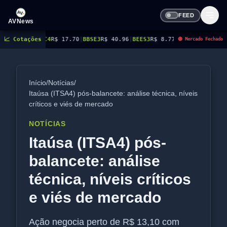
FEED
AVNews
7.70
📈 Cotações
|
BBSE3
R$ 40.96
|
BEES3
R$ 8.77
|
BEES4
R$ 9.03
|
BMGB4
R$ 5.43
|
BRAP4
R
🔴 Mercado Fechado
Início
/
Notícias
/
Itaúsa (ITSA4) pós-balancete: análise técnica, níveis
críticos e viés de mercado
NOTÍCIAS
Itaúsa (ITSA4) pós-
balancete: análise
técnica, níveis críticos
e viés de mercado
Ação negocia perto de R$ 13,10 com