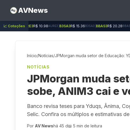
AVNews
|
AURE3
📈 Cotações
R$ 10.98
|
B3SA3
R$ 15.36
|
BBAS3
R$ 20.28
|
BBDC3
R$ 
AURE3
B3SA3
BBAS3
Início
/
Notícias
/
JPMorgan muda setor de Educação: YD
NOTÍCIAS
JPMorgan muda set
sobe, ANIM3 cai e v
Banco revisa teses para Yduqs, Ânima, C
Selic. Confira os múltiplos e estimativas de
Por
AV News
há 45 d
📖 5 min de leitura