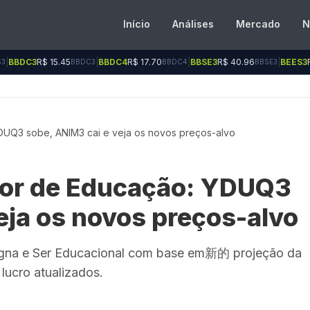
Início
Análises
Mercado
N
15.45
|
BBDC4
R$ 17.70
|
BBSE3
R$ 40.96
|
BEES3
R$ 8.77
BBDC3
BBDC4
BBSE3
BEES
UQ3 sobe, ANIM3 cai e veja os novos preços-alvo
or de Educação: YDUQ3
eja os novos preços-alvo
ogna e Ser Educacional com base em新的 projeção da
 lucro atualizados.