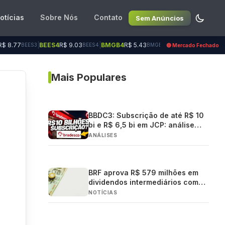
otícias
Sobre Nós
Contato
Sem Anúncios
|
BEES4
R$ 9.03
|
BMGB4
R$ 5.43
|
BRAP4
R$ 21.66
|
BRSR3
R$ 
3
BEES4
BMGB4
BRAP4
🔴 Mercado Fechado
Mais Populares
BBDC3: Subscrição de até R$ 10
bi e R$ 6,5 bi em JCP: análise
completa
ANÁLISES
BRF aprova R$ 579 milhões em
dividendos intermediários com
pagamento em 2026
NOTÍCIAS