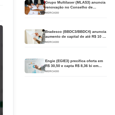
Grupo Multilaser (MLAS3) anuncia
renovação no Conselho de
Administração
MERCADO
Bradesco (BBDC3/BBDC4) anuncia
aumento de capital de até R$ 10 bi
e antecipa JCP
MERCADO
Engie (EGIE3) precifica oferta em
R$ 30,50 e capta R$ 8,36 bi em
ações
MERCADO