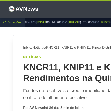
AVNews
85
📈 Cotações
|
B3SA3
R$ 14.90
|
BBAS3
R$ 20.05
|
BBDC3
R$ 15.15
|
BB
AURE3
B3SA3
BBAS3
BBDC3
Início
/
Notícias
/
KNCR11, KNIP11 e KNHY11: Kinea Distrib
NOTÍCIAS
KNCR11, KNIP11 e KN
Rendimentos na Quin
Fundos de recebíveis e crédito imobiliário 
confira o detalhamento por ativo.
Por
AV News
há 86 d
📖 3 min de leitura