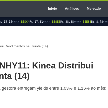
Início
Análises
Mercado
DC4
R$ 17.31
|
BBSE3
R$ 38.38
|
BEES3
R$ 8.78
|
BEES4
R$ 9.16
BBDC4
BBSE3
BEES3
ui Rendimentos na Quinta (14)
HY11: Kinea Distribui
ta (14)
da gestora entregam yields entre 1,03% e 1,16% ao mês;