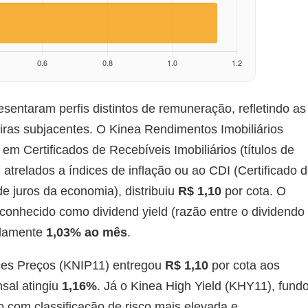
entaram perfis distintos de remuneração, refletindo as
iras subjacentes. O Kinea Rendimentos Imobiliários
em Certificados de Recebíveis Imobiliários (títulos de
 atrelados a índices de inflação ou ao CDI (Certificado 
e juros da economia), distribuiu
R$ 1,10
por cota. O
 conhecido como dividend yield (razão entre o dividendo
adamente
1,03% ao mês
.
ces Preços (KNIP11) entregou
R$ 1,10
por cota aos
sal atingiu
1,16%
. Já o Kinea High Yield (KHY11), fund
io com classificação de risco mais elevada e,