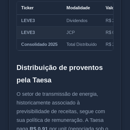
Ticker
Modalidade
Valor por C
LEVE3
Dividendos
R$ 2,03
LEVE3
JCP
R$ 0,21
Consolidado 2025
Total Distribuído
R$ 2,85
Distribuição de proventos
pela Taesa
O setor de transmissão de energia,
historicamente associado à
previsibilidade de receitas, segue com
sua política de remuneração. A Taesa
paga
R$ 0,91
por unit (negociada sob o