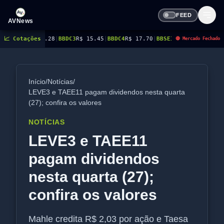
FEED
AVNews
.28
📈 Cotações
|
BBDC3
R$ 15.45
|
BBDC4
R$ 17.70
|
BBSE3
R$ 40.96
|
BEES3
R$ 8.77
|
BEES4
🔴 Mercado Fechado
Início
/
Notícias
/
LEVE3 e TAEE11 pagam dividendos nesta quarta
(27); confira os valores
NOTÍCIAS
LEVE3 e TAEE11
pagam dividendos
nesta quarta (27);
confira os valores
Mahle credita R$ 2,03 por ação e Taesa