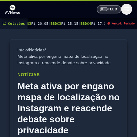
FEED
AVNews
S3
R$ 20.05
📈 Cotações
|
BBDC3
R$ 15.15
|
BBDC4
R$ 17.31
|
BBSE3
R$ 38.38
|
BEES3
R$ 8.7
🔴 Mercado Fechado
Início
/
Notícias
/
Meta ativa por engano mapa de localização no
Instagram e reacende debate sobre privacidade
NOTÍCIAS
Meta ativa por engano
mapa de localização no
Instagram e reacende
debate sobre
privacidade