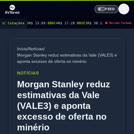
FEED
AVNews
3
R$ 15.09
📈 Cotações
|
BBDC4
R$ 17.28
|
BBSE3
R$ 38.13
|
BEES3
R$ 8.85
|
BEES4
R$ 9.16
|
🔴 Mercado Fechado
Início
/
Notícias
/
Morgan Stanley reduz estimativas da Vale (VALE3) e
aponta excesso de oferta no minério
NOTÍCIAS
Morgan Stanley reduz
estimativas da Vale
(VALE3) e aponta
excesso de oferta no
minério