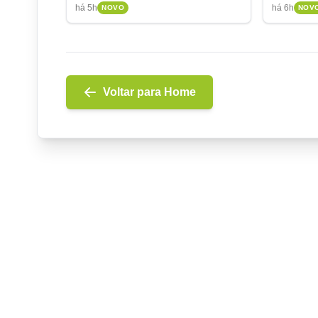
acionistas
para quit
há 5h
há 6h
NOVO
NOV
Voltar para Home