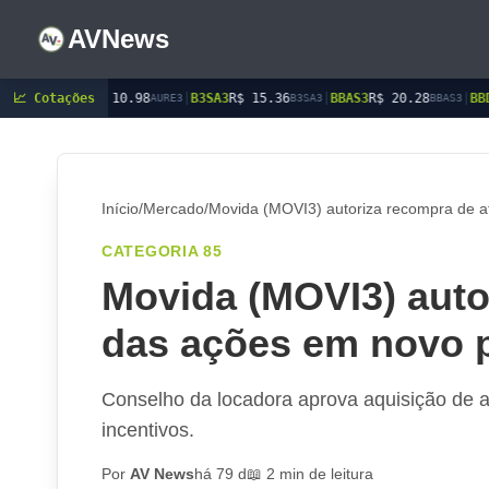
AVNews
 10.98
📈 Cotações
|
B3SA3
R$ 15.36
|
BBAS3
R$ 20.28
|
BBDC3
R$ 15.45
AURE3
B3SA3
BBAS3
BBDC
Início
/
Mercado
/
Movida (MOVI3) autoriza recompra de 
CATEGORIA 85
Movida (MOVI3) auto
das ações em novo 
Conselho da locadora aprova aquisição de a
incentivos.
Por
AV News
há 79 d
📖 2 min de leitura