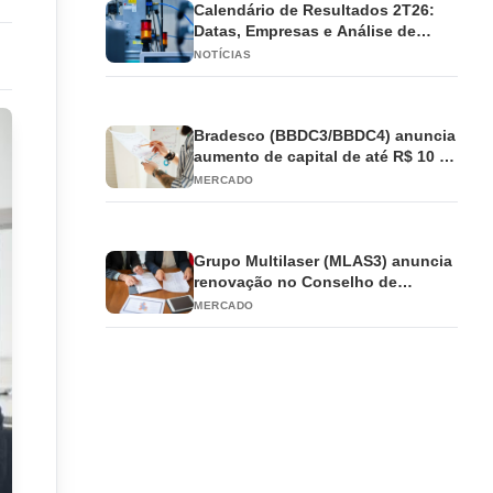
Calendário de Resultados 2T26:
Datas, Empresas e Análise de
Impacto
NOTÍCIAS
Bradesco (BBDC3/BBDC4) anuncia
aumento de capital de até R$ 10 bi
e antecipa JCP
MERCADO
Grupo Multilaser (MLAS3) anuncia
renovação no Conselho de
Administração
MERCADO