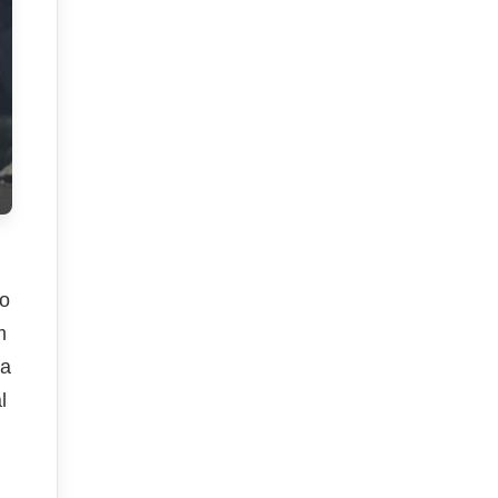
ão
m
da
l