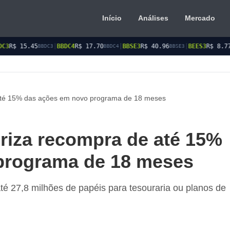
Início
Análises
Mercado
|
BBDC4
R$ 17.70
|
BBSE3
R$ 40.96
|
BEES3
R$ 8.77
|
BEES4
R$ 
3
BBDC4
BBSE3
BEES3
até 15% das ações em novo programa de 18 meses
riza recompra de até 15%
programa de 18 meses
té 27,8 milhões de papéis para tesouraria ou planos de