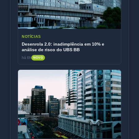
NOTÍCIAS
Desenrola 2.0: inadimplência em 10% e
análise de risco do UBS BB
há 6h
NOVO