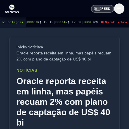
FEED
AVNews
|
BBDC3
📈 Cotações
R$ 15.15
|
BBDC4
R$ 17.31
|
BBSE3
R$ 38.38
|
BEES3
R$ 8.78
|
BEES4
R$ 
🔴 Mercado Fechado
Início
/
Notícias
/
Oracle reporta receita em linha, mas papéis recuam
2% com plano de captação de US$ 40 bi
NOTÍCIAS
Oracle reporta receita
em linha, mas papéis
recuam 2% com plano
de captação de US$ 40
bi