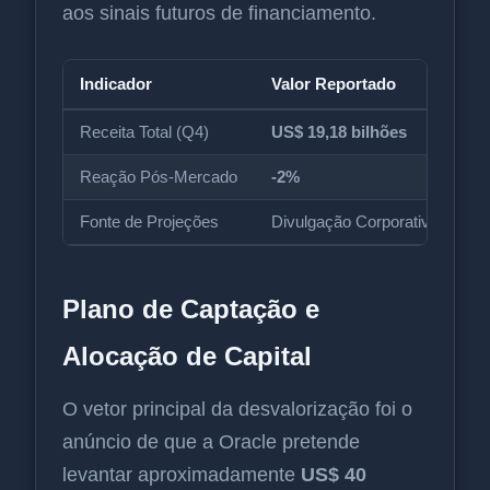
aos sinais futuros de financiamento.
Indicador
Valor Reportado
Ex
Receita Total (Q4)
US$ 19,18 bilhões
US
Reação Pós-Mercado
-2%
Ne
Fonte de Projeções
Divulgação Corporativa
L
Plano de Captação e
Alocação de Capital
O vetor principal da desvalorização foi o
anúncio de que a Oracle pretende
levantar aproximadamente
US$ 40