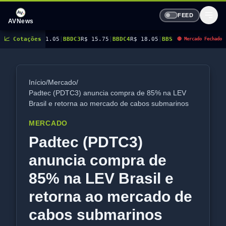
FEED
AVNews
$ 21.05
📈 Cotações
|
BBDC3
R$ 15.75
|
BBDC4
R$ 18.05
|
BBSE3
R$ 41.67
|
BEES3
R$ 8.94
|
B
🔴 Mercado Fechado
Início
/
Mercado
/
Padtec (PDTC3) anuncia compra de 85% na LEV
Brasil e retorna ao mercado de cabos submarinos
MERCADO
Padtec (PDTC3)
anuncia compra de
85% na LEV Brasil e
retorna ao mercado de
cabos submarinos