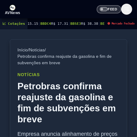
FEED
AVNews
15.15
📈 Cotações
|
BBDC4
R$ 17.31
|
BBSE3
R$ 38.38
|
BEES3
R$ 8.78
|
BEES4
R$ 9.16
|
BMGB
🔴 Mercado Fechado
Início
/
Notícias
/
Petrobras confirma reajuste da gasolina e fim de
subvenções em breve
NOTÍCIAS
Petrobras confirma
reajuste da gasolina e
fim de subvenções em
breve
Empresa anuncia alinhamento de preços