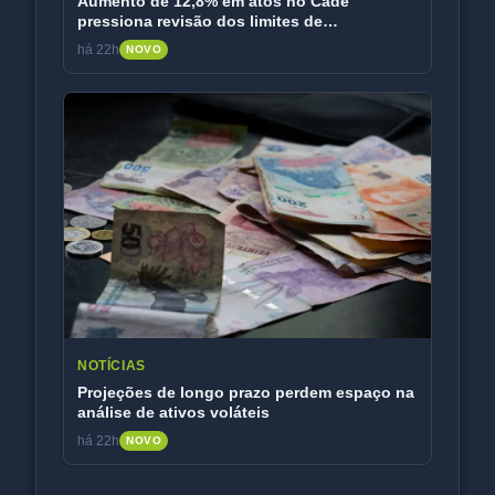
Aumento de 12,8% em atos no Cade
pressiona revisão dos limites de
faturamento
há 22h
NOVO
NOTÍCIAS
Projeções de longo prazo perdem espaço na
análise de ativos voláteis
há 22h
NOVO