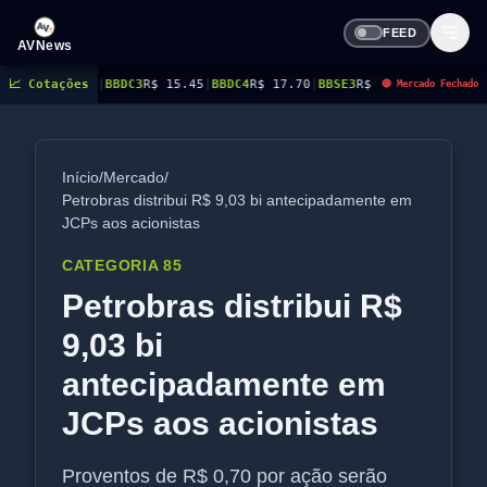
FEED
AVNews
8
|
📈 Cotações
BBDC3
R$ 15.45
|
BBDC4
R$ 17.70
|
BBSE3
R$ 40.96
|
BEES3
R$ 8.77
|
BEES4
R$
🔴 Mercado Fechado
Início
/
Mercado
/
Petrobras distribui R$ 9,03 bi antecipadamente em
JCPs aos acionistas
CATEGORIA 85
Petrobras distribui R$
9,03 bi
antecipadamente em
JCPs aos acionistas
Proventos de R$ 0,70 por ação serão