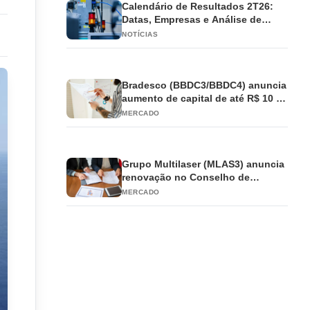
Calendário de Resultados 2T26:
Datas, Empresas e Análise de
Impacto
NOTÍCIAS
Bradesco (BBDC3/BBDC4) anuncia
aumento de capital de até R$ 10 bi
e antecipa JCP
MERCADO
Grupo Multilaser (MLAS3) anuncia
renovação no Conselho de
Administração
MERCADO