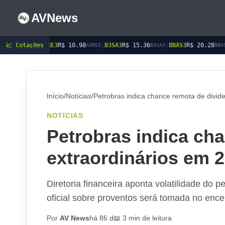
AVNews
E3
R$ 10.98
📈 Cotações
|
B3SA3
R$ 15.36
|
BBAS3
R$ 20.28
|
BBDC3
R$ 15.4
AURE3
B3SA3
BBAS3
Início
/
Notícias
/
Petrobras indica chance remota de divid
NOTÍCIAS
Petrobras indica ch
extraordinários em 
Diretoria financeira aponta volatilidade do 
oficial sobre proventos será tomada no ence
Por
AV News
há 86 d
📖 3 min de leitura