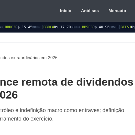
Início
Análises
Mercado
5
|
BBDC4
R$ 17.70
|
BBSE3
R$ 40.96
|
BEES3
R$ 8.77
|
BEES
BBDC3
BBDC4
BBSE3
BEES3
endos extraordinários em 2026
ance remota de dividendos
2026
petróleo e indefinição macro como entraves; definição
rramento do exercício.