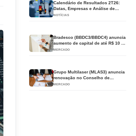
Calendário de Resultados 2T26:
Datas, Empresas e Análise de
Impacto
NOTÍCIAS
Bradesco (BBDC3/BBDC4) anuncia
aumento de capital de até R$ 10 bi
e antecipa JCP
MERCADO
Grupo Multilaser (MLAS3) anuncia
renovação no Conselho de
Administração
MERCADO