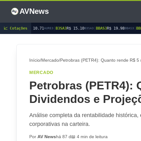
AVNews
.71
📈 Cotações
|
B3SA3
R$ 15.10
|
BBAS3
R$ 19.98
|
BBDC3
R$ 15.26
|
B
AURE3
B3SA3
BBAS3
BBDC3
Início
/
Mercado
/
Petrobras (PETR4): Quanto rende R$ 5 
MERCADO
Petrobras (PETR4): 
Dividendos e Projeç
Análise completa da rentabilidade histórica,
corporativas na carteira.
Por
AV News
há 87 d
📖 4 min de leitura