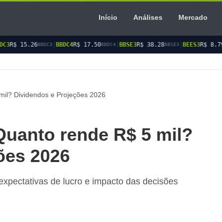
Início
Análises
Mercado
BDC4
R$ 17.50
|
BBSE3
R$ 38.28
|
BEES3
R$ 8.79
|
BEES4
R$ 9.0
BBDC4
BBSE3
BEES3
mil? Dividendos e Projeções 2026
Quanto rende R$ 5 mil?
ões 2026
 expectativas de lucro e impacto das decisões