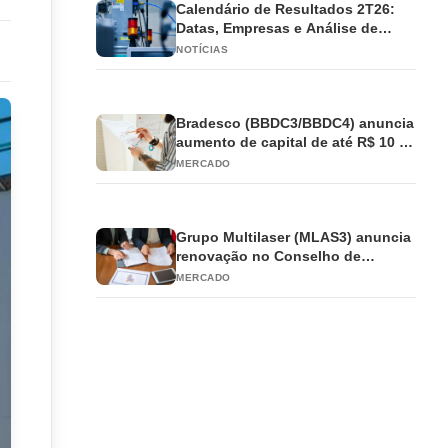
Calendário de Resultados 2T26:
Datas, Empresas e Análise de
Impacto
NOTÍCIAS
Bradesco (BBDC3/BBDC4) anuncia
aumento de capital de até R$ 10 bi
e antecipa JCP
MERCADO
Grupo Multilaser (MLAS3) anuncia
renovação no Conselho de
Administração
MERCADO