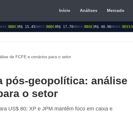
Início
Análises
Mercado
45
|
BBDC4
R$ 17.70
|
BBSE3
R$ 40.96
|
BEES3
R$ 8.77
|
BEE
BBDC3
BBDC4
BBSE3
BEES3
álise de FCFE e cenários para o setor
 pós-geopolítica: análise
ara o setor
para US$ 80; XP e JPM mantêm foco em caixa e