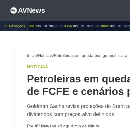
AVNews
RE3
📈 Cotações
R$ 10.98
|
B3SA3
R$ 15.36
|
BBAS3
R$ 20.28
|
BBDC3
R$ 15.
AURE3
B3SA3
BBAS3
Início
/
Notícias
/
Petroleiras em queda pós-geopolítica: an
NOTÍCIAS
Petroleiras em queda
de FCFE e cenários p
Goldman Sachs revisa projeções do Brent 
dividendos com preços-alvo definidos
Por
AV News
há 48 d
📖 4 min de leitura