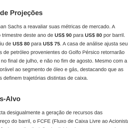
 de Projeções
n Sachs a reavaliar suas métricas de mercado. A
to trimestre deste ano de
US$ 90
para
US$ 80
por barril.
aiu de
US$ 80
para
US$ 75
. A casa de análise ajusta seu
 de petróleo provenientes do Golfo Pérsico retornarão
no final de julho, e não no fim de agosto. Mesmo com a
avorável ao segmento de óleo e gás, destacando que as
definem trajetórias distintas de caixa.
os-Alvo
acta desigualmente a geração de recursos das
reço do barril, o FCFE (Fluxo de Caixa Livre ao Acionist