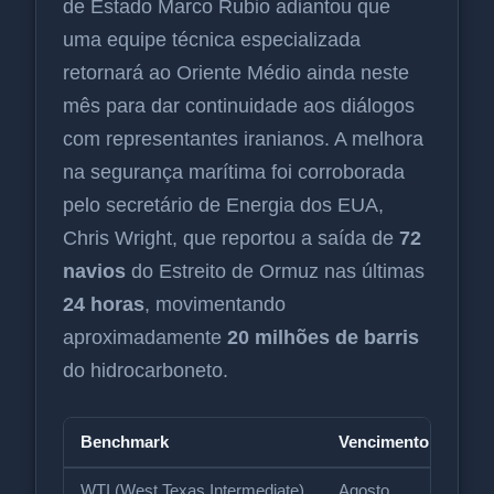
de Estado Marco Rubio adiantou que
uma equipe técnica especializada
retornará ao Oriente Médio ainda neste
mês para dar continuidade aos diálogos
com representantes iranianos. A melhora
na segurança marítima foi corroborada
pelo secretário de Energia dos EUA,
Chris Wright, que reportou a saída de
72
navios
do Estreito de Ormuz nas últimas
24 horas
, movimentando
aproximadamente
20 milhões de barris
do hidrocarboneto.
Benchmark
Vencimento
Var
WTI (West Texas Intermediate)
Agosto
-3,