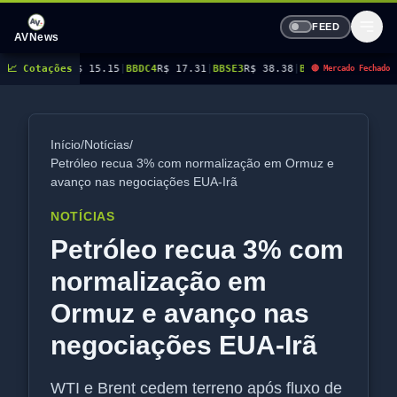
FEED
AVNews
 15.15
📈 Cotações
|
BBDC4
R$ 17.31
|
BBSE3
R$ 38.38
|
BEES3
R$ 8.78
|
BEES4
R$ 9.16
|
BMG
🔴 Mercado Fechado
Início
/
Notícias
/
Petróleo recua 3% com normalização em Ormuz e
avanço nas negociações EUA-Irã
NOTÍCIAS
Petróleo recua 3% com
normalização em
Ormuz e avanço nas
negociações EUA-Irã
WTI e Brent cedem terreno após fluxo de