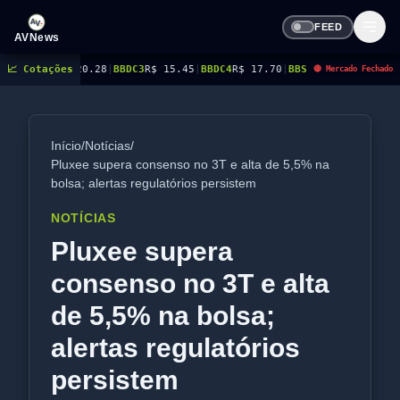
FEED
AVNews
0.28
📈 Cotações
|
BBDC3
R$ 15.45
|
BBDC4
R$ 17.70
|
BBSE3
R$ 40.96
|
BEES3
R$ 8.77
|
BEES
🔴 Mercado Fechado
Início
/
Notícias
/
Pluxee supera consenso no 3T e alta de 5,5% na
bolsa; alertas regulatórios persistem
NOTÍCIAS
Pluxee supera
consenso no 3T e alta
de 5,5% na bolsa;
alertas regulatórios
persistem