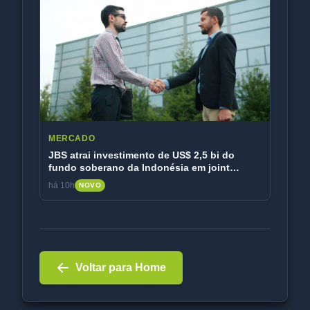
MERCADO
JBS atrai investimento de US$ 2,5 bi do
fundo soberano da Indonésia em joint
venture
há 10h
NOVO
Voltar para Home