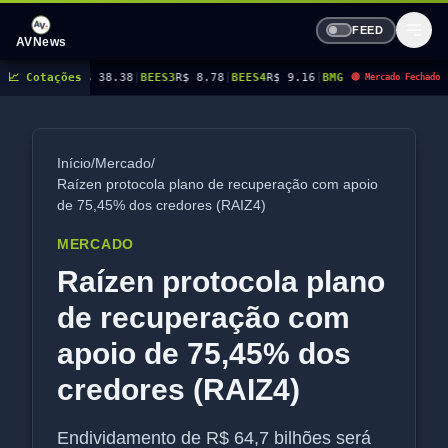
FEED
AVNews
$ 38.38
📈 Cotações
|
BEES3
R$ 8.78
|
BEES4
R$ 9.16
|
BMGB4
R$ 5.21
|
BRAP4
R$ 21.37
|
BRS
🔴 Mercado Fechado
Início
/
Mercado
/
Raízen protocola plano de recuperação com apoio
de 75,45% dos credores (RAIZ4)
MERCADO
Raízen protocola plano
de recuperação com
apoio de 75,45% dos
credores (RAIZ4)
Endividamento de R$ 64,7 bilhões será