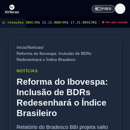
FEED
AVNews
BDC3
📈 Cotações
R$ 15.15
|
BBDC4
R$ 17.31
|
BBSE3
R$ 38.38
|
BEES3
R$ 8.78
|
BEES4
R$ 9.
🔴 Mercado Fechado
Início
/
Notícias
/
Reforma do Ibovespa: Inclusão de BDRs
Redesenhará o Índice Brasileiro
NOTÍCIAS
Reforma do Ibovespa:
Inclusão de BDRs
Redesenhará o Índice
Brasileiro
Relatório do Bradesco BBI projeta salto