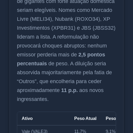
de gigantes com forte atuação doméstica
seriam elegíveis. Nomes como Mercado
Livre (MELI34), Nubank (ROXO34), XP
Investimentos (XPBR31) e JBS (JBSS32)
lideram a lista. A reformulação não
provocará choques abruptos: nenhum
emissor perderia mais de
2,5 pontos
percentuais
de peso. A diluição seria
absorvida majoritariamente pela fatia de
“Outros”, que encolheria para ceder
aproximadamente
11 p.p.
aos novos
ingressantes.
Ativo
Peso Atual
Peso Projeta
Vale (VALE3)
11,7%
9,1%