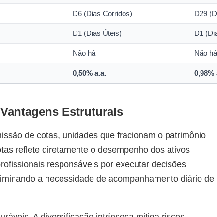
D6 (Dias Corridos)
D29 (D
D1 (Dias Úteis)
D1 (Di
Não há
Não h
0,50% a.a.
0,98% 
Vantagens Estruturais
issão de cotas, unidades que fracionam o patrimônio
cotas reflete diretamente o desempenho dos ativos
rofissionais responsáveis por executar decisões
eliminando a necessidade de acompanhamento diário de
ráveis. A diversificação intrínseca mitiga riscos