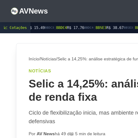
AVNews
R$ 15.49
📈 Cotações
|
BBDC4
R$ 17.76
|
BBSE3
R$ 38.67
|
BEES3
R$ 8.85
BBDC3
BBDC4
BBSE3
BE
Início
/
Notícias
/
Selic a 14,25%: análise estratégica de fu
NOTÍCIAS
Selic a 14,25%: anál
de renda fixa
Ciclo de flexibilização inicia, mas ambiente r
defensivas
Por
AV News
há 49 d
📖 5 min de leitura