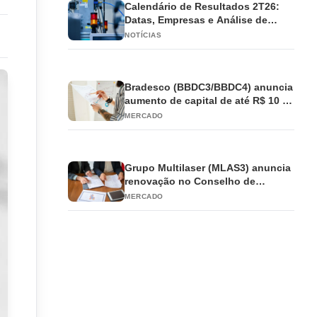
Calendário de Resultados 2T26:
Datas, Empresas e Análise de
Impacto
NOTÍCIAS
Bradesco (BBDC3/BBDC4) anuncia
aumento de capital de até R$ 10 bi
e antecipa JCP
MERCADO
Grupo Multilaser (MLAS3) anuncia
renovação no Conselho de
Administração
MERCADO