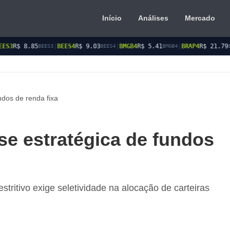
Início
Análises
Mercado
|
BEES4
R$ 9.03
|
BMGB4
R$ 5.41
|
BRAP4
R$ 21.79
|
BRSR3
R$ 
ES3
BEES4
BMGB4
BRAP4
ndos de renda fixa
ise estratégica de fundos
estritivo exige seletividade na alocação de carteiras