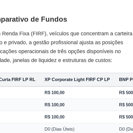
mparativo de Fundos
Renda Fixa (FIRF), veículos que concentram a carteira
o e privado, a gestão profissional ajusta as posições
ficações operacionais de três opções disponíveis no
de, janelas de liquidez e estruturas de custos:
 Curta FIRF LP RL
XP Corporate Light FIRF CP LP
BNP Pa
R$ 100,00
R$ 500
R$ 100,00
R$ 500
R$ 100,00
R$ 500
D0 (Dias Úteis)
D0 (Di