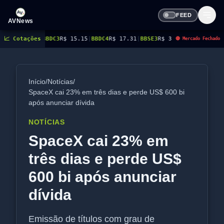
FEED
AVNews
C3
📈 Cotações
R$ 15.15
|
BBDC4
R$ 17.31
|
BBSE3
R$ 38.38
|
BEES3
R$ 8.78
|
BEES4
R$ 9.16
🔴 Mercado Fechado
Início
/
Notícias
/
SpaceX cai 23% em três dias e perde US$ 600 bi
após anunciar dívida
NOTÍCIAS
SpaceX cai 23% em
três dias e perde US$
600 bi após anunciar
dívida
Emissão de títulos com grau de