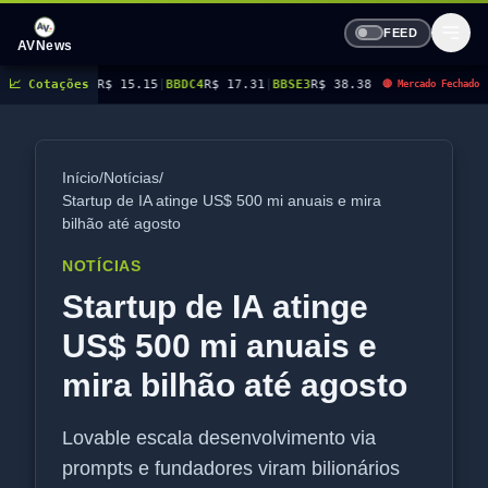
FEED
AVNews
R$ 15.15
📈 Cotações
|
BBDC4
R$ 17.31
|
BBSE3
R$ 38.38
|
BEES3
R$ 8.78
|
BEES4
R$ 9.16
|
B
🔴 Mercado Fechado
Início
/
Notícias
/
Startup de IA atinge US$ 500 mi anuais e mira
bilhão até agosto
NOTÍCIAS
Startup de IA atinge
US$ 500 mi anuais e
mira bilhão até agosto
Lovable escala desenvolvimento via
prompts e fundadores viram bilionários