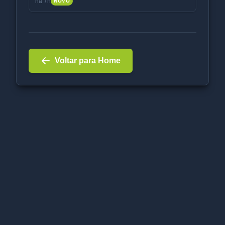
há 7h
NOVO
Voltar para Home