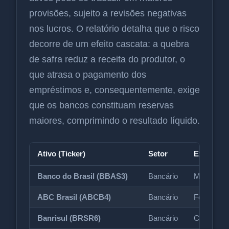
provisões, sujeito a revisões negativas
nos lucros. O relatório detalha que o risco
decorre de um efeito cascata: a quebra
de safra reduz a receita do produtor, o
que atrasa o pagamento dos
empréstimos e, consequentemente, exige
que os bancos constituam reservas
maiores, comprimindo o resultado líquido.
Ativo (Ticker)
Setor
Exposiçã
Banco do Brasil (BBAS3)
Bancário
Maior expo
ABC Brasil (ABCB4)
Bancário
Forte con
Banrisul (BRSR6)
Bancário
Carteira ru