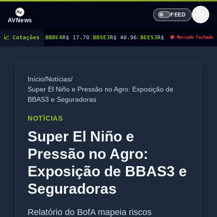
FEED
AVNews
C4
📈 Cotações
R$ 17.70
|
BBSE3
R$ 40.96
|
BEES3
R$ 8.77
|
BEES4
R$ 9.03
|
BMGB4
R$ 5.43
|
🔴 Mercado Fechado
Início
/
Notícias
/
Super El Niño e Pressão no Agro: Exposição de
BBAS3 e Seguradoras
NOTÍCIAS
Super El Niño e
Pressão no Agro:
Exposição de BBAS3 e
Seguradoras
Relatório do BofA mapeia riscos