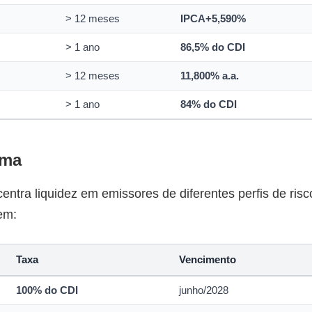
> 12 meses
IPCA+5,590%
> 1 ano
86,5% do CDI
> 12 meses
11,800% a.a.
> 1 ano
84% do CDI
rma
tra liquidez em emissores de diferentes perfis de risc
em:
Taxa
Vencimento
100% do CDI
junho/2028