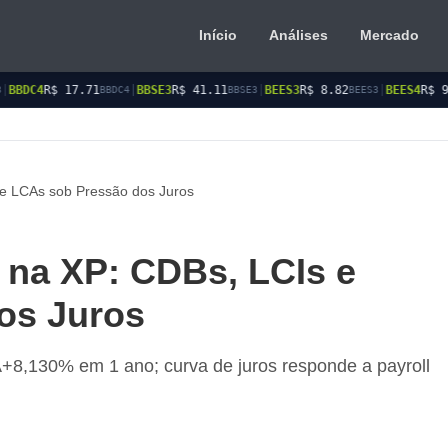
Início
Análises
Mercado
1
|
BBSE3
R$ 41.11
|
BEES3
R$ 8.82
|
BEES4
R$ 9.12
|
BMGB4
BBDC4
BBSE3
BEES3
BEES4
 e LCAs sob Pressão dos Juros
 na XP: CDBs, LCIs e
os Juros
8,130% em 1 ano; curva de juros responde a payroll