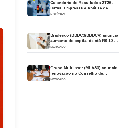
Calendário de Resultados 2T26:
Datas, Empresas e Análise de
Impacto
NOTÍCIAS
Bradesco (BBDC3/BBDC4) anuncia
aumento de capital de até R$ 10 bi
e antecipa JCP
MERCADO
Grupo Multilaser (MLAS3) anuncia
renovação no Conselho de
Administração
MERCADO