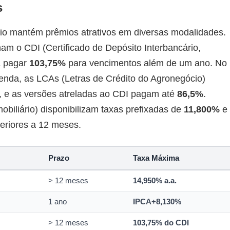
s
ário mantém prêmios atrativos em diversas modalidades.
m o CDI (Certificado de Depósito Interbancário,
a pagar
103,75%
para vencimentos além de um ano. No
enda, as LCAs (Letras de Crédito do Agronegócio)
, e as versões atreladas ao CDI pagam até
86,5%
.
obiliário) disponibilizam taxas prefixadas de
11,800%
e
eriores a 12 meses.
Prazo
Taxa Máxima
> 12 meses
14,950% a.a.
1 ano
IPCA+8,130%
> 12 meses
103,75% do CDI