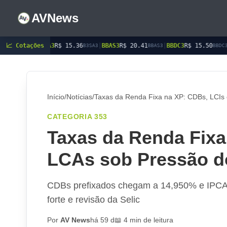
AVNews
A3
📈 Cotações
R$ 15.36
|
BBAS3
R$ 20.41
|
BBDC3
R$ 15.50
|
BBDC4
R$ 17.7
B3SA3
BBAS3
BBDC3
Início
/
Notícias
/
Taxas da Renda Fixa na XP: CDBs, LCIs
CATEGORIA 353
Taxas da Renda Fixa
LCAs sob Pressão d
CDBs prefixados chegam a 14,950% e IPCA+
forte e revisão da Selic
Por
AV News
há 59 d
📖 4 min de leitura