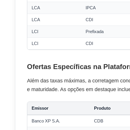
LCA
IPCA
LCA
CDI
LCI
Prefixada
LCI
CDI
Ofertas Específicas na Platafo
Além das taxas máximas, a corretagem concen
e maturidade. As opções em destaque inclu
Emissor
Produto
Banco XP S.A.
CDB