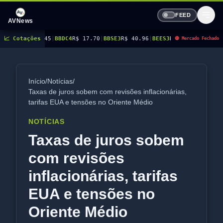
FEED
AVNews
BDC4
📈 Cotações
R$ 17.70
|
BBSE3
R$ 40.96
|
BEES3
R$ 8.77
|
BEES4
R$ 9.03
|
BMGB4
R$ 5.4
🔴 Mercado Fechado
Início
/
Notícias
/
Taxas de juros sobem com revisões inflacionárias,
tarifas EUA e tensões no Oriente Médio
NOTÍCIAS
Taxas de juros sobem
com revisões
inflacionárias, tarifas
EUA e tensões no
Oriente Médio