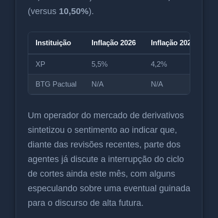
(versus
10,50%
).
Instituição
Inflação 2026
Inflação 2027
Se
XP
5,5%
4,2%
1
BTG Pactual
N/A
N/A
1
Um operador do mercado de derivativos
sintetizou o sentimento ao indicar que,
diante das revisões recentes, parte dos
agentes já discute a interrupção do ciclo
de cortes ainda este mês, com alguns
especulando sobre uma eventual guinada
para o discurso de alta futura.