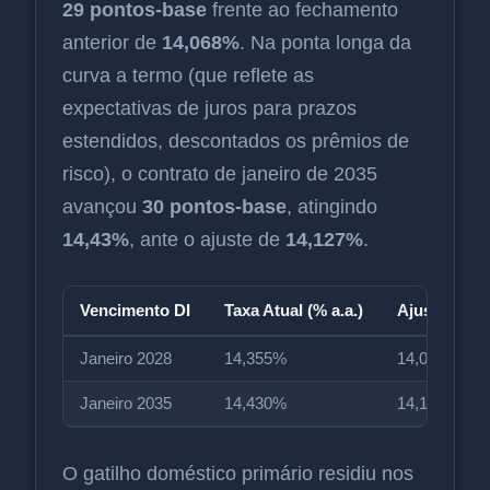
29 pontos-base
frente ao fechamento
anterior de
14,068%
. Na ponta longa da
curva a termo (que reflete as
expectativas de juros para prazos
estendidos, descontados os prêmios de
risco), o contrato de janeiro de 2035
avançou
30 pontos-base
, atingindo
14,43%
, ante o ajuste de
14,127%
.
Vencimento DI
Taxa Atual (% a.a.)
Ajuste Anter
Janeiro 2028
14,355%
14,068%
Janeiro 2035
14,430%
14,127%
O gatilho doméstico primário residiu nos