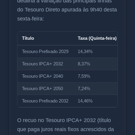
detalha a variação das principais linhas
do Tesouro Direto apurada às 9h40 desta
sexta-feira:
Título
Taxa (Quinta-feira)
Taxa
Tesouro Prefixado 2029
14,34%
14,
Tesouro IPCA+ 2032
8,37%
8,2
Tesouro IPCA+ 2040
7,59%
7,4
Tesouro IPCA+ 2050
7,24%
7,1
Tesouro Prefixado 2032
14,46%
14,
O recuo no Tesouro IPCA+ 2032 (título
que paga juros reais fixos acrescidos da