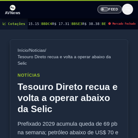
FEED
AVNews
15.15
📈 Cotações
|
BBDC4
R$ 17.31
|
BBSE3
R$ 38.38
|
BEES3
R$ 8.78
|
BEES4
R$ 9.16
|
BMGB
🔴 Mercado Fechado
Início
/
Notícias
/
Tesouro Direto recua e volta a operar abaixo da
Selic
NOTÍCIAS
Tesouro Direto recua e
volta a operar abaixo
da Selic
Prefixado 2029 acumula queda de 69 pb
na semana; petróleo abaixo de US$ 70 e