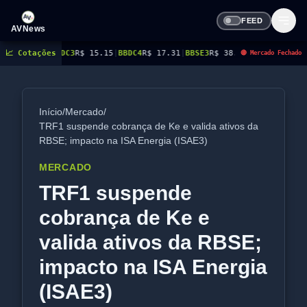
FEED
AVNews
BBDC3
📈 Cotações
R$ 15.15
|
BBDC4
R$ 17.31
|
BBSE3
R$ 38.38
|
BEES3
R$ 8.78
|
BEES4
R$ 9
🔴 Mercado Fechado
Início
/
Mercado
/
TRF1 suspende cobrança de Ke e valida ativos da
RBSE; impacto na ISA Energia (ISAE3)
MERCADO
TRF1 suspende
cobrança de Ke e
valida ativos da RBSE;
impacto na ISA Energia
(ISAE3)