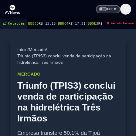
FEED
AVNews
.05
📈 Cotações
|
BBDC3
R$ 15.15
|
BBDC4
R$ 17.31
|
BBSE3
R$ 38.38
|
BEES3
R$ 8.78
|
BEES4
🔴 Mercado Fechado
Início
/
Mercado
/
Triunfo (TPIS3) conclui venda de participação na
hidrelétrica Três Irmãos
MERCADO
Triunfo (TPIS3) conclui
venda de participação
na hidrelétrica Três
Irmãos
Empresa transfere 50,1% da Tijoá