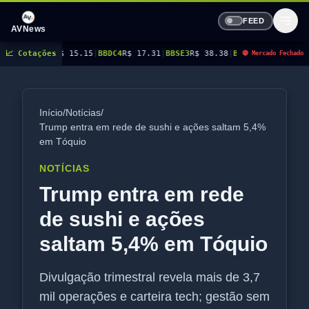
FEED
AVNews
$ 15.15
📈 Cotações
|
BBDC4
R$ 17.31
|
BBSE3
R$ 38.38
|
BEES3
R$ 8.78
|
BEES4
R$ 9.16
|
BM
🔴 Mercado Fechado
Início
/
Notícias
/
Trump entra em rede de sushi e ações saltam 5,4%
em Tóquio
NOTÍCIAS
Trump entra em rede
de sushi e ações
saltam 5,4% em Tóquio
Divulgação trimestral revela mais de 3,7
mil operações e carteira tech; gestão sem